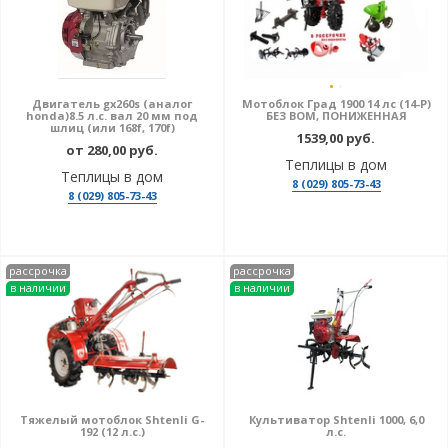
Двигатель gx260s (аналог
Мотоблок Град 1900 14 лс (14-P)
honda)8.5 л.с. вал 20 мм под
БЕЗ ВОМ, ПОНИЖЕННАЯ
шлиц (или 168f, 170f)
1539,00 руб.
от 280,00 руб.
Теплицы в дом
Теплицы в дом
8 (029) 805-73-43
8 (029) 805-73-43
рассрочка
рассрочка
в наличии
в наличии
Тяжелый мотоблок Shtenli G-
Культиватор Shtenli 1000, 6,0
192 (12 л.с.)
л.с.