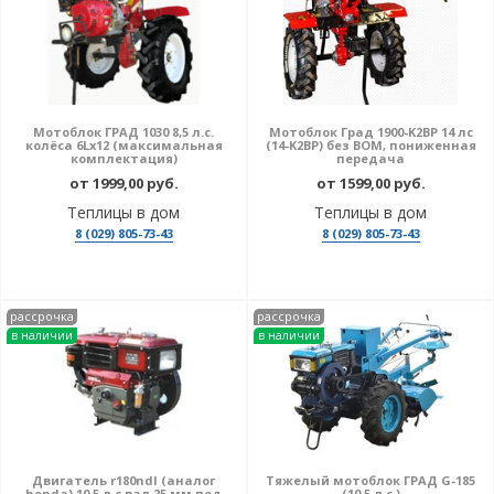
Мотоблок ГРАД 1030 8,5 л.с.
Мотоблок Град 1900-K2BP 14 лс
колёса 6Lх12 (максимальная
(14-K2BP) без ВОМ, пониженная
комплектация)
передача
от 1999,00 руб.
от 1599,00 руб.
Теплицы в дом
Теплицы в дом
8 (029) 805-73-43
8 (029) 805-73-43
рассрочка
рассрочка
в наличии
в наличии
Двигатель r180ndl (аналог
Тяжелый мотоблок ГРАД G-185
honda) 10,5 л.с вал 25 мм под
(10,5 л.с.)