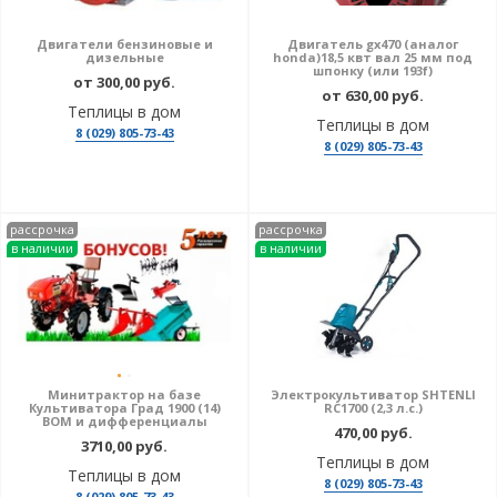
Двигатели бензиновые и
Двигатель gx470 (аналог
дизельные
honda)18,5 квт вал 25 мм под
шпонку (или 193f)
от 300,00 руб.
от 630,00 руб.
Теплицы в дом
Теплицы в дом
8 (029) 805-73-43
8 (029) 805-73-43
рассрочка
рассрочка
в наличии
в наличии
Минитрактор на базе
Электрокультиватор SHTENLI
Культиватора Град 1900 (14)
RC1700 (2,3 л.с.)
ВОМ и дифференциалы
470,00 руб.
3710,00 руб.
Теплицы в дом
Теплицы в дом
8 (029) 805-73-43
8 (029) 805-73-43