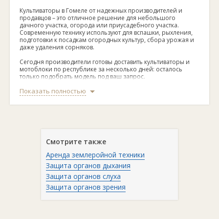
Культиваторы в Гомеле от надежных производителей и
продавцов – это отличное решение для небольшого
дачного участка, огорода или приусадебного участка.
Современную технику используют для вспашки, рыхления,
подготовки к посадкам огородных культур, сбора урожая и
даже удаления сорняков.
Сегодня производители готовы доставить культиваторы и
мотоблоки по республике за несколько дней: осталось
только подобрать модель под ваш запрос.
Показать полностью
В Гомеле можно приобрести культиваторы электрические,
бензиновые и аккумуляторные, а также модели с ручным
управлением. Каждая из них имеет свои преимущества и
недостатки. Бензиновые культиваторы самые мощные и
надежные – они обеспечивают глубокую вспашку и
рыхление почвы на вашем участке. Однако они шумные и
часто «прожорливые».
Смотрите также
Аккумуляторыне или электрические работают от заряда
Аренда землеройной техники
батареи, провода. Они экологичные и нешумные, но менее
мощные. Культиваторы с ручным управлением самые
Защита органов дыхания
маломощные, но и наиболее простые в управлении,
Защита органов слуха
доступные по цене.
Защита органов зрения
Подобрать технику можно в зависимости от технических
параметров:
мощности - доступны модели мощностью от 1 до 16