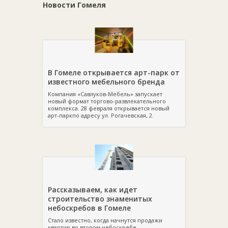
л.с.;
Новости Гомеля
ширины обработки – предлагаем оборудование с
шириной обработки от 240 до 1050 мм;
глубины обработки – в каталоге представлена
техника, способная погружаться на глубину от 180 до
300 мм.
Ищите
культиваторы и мотоблоки в Гомеле
в каталоге
Domodel.by.
В Гомеле открывается арт-парк от
известного мебельного бренда
Компания «Савлуков-Мебель» запускает
новый формат торгово-развлекательного
комплекса. 28 февраля открывается новый
арт-паркпо адресу ул. Рогачевская, 2.
Рассказываем, как идет
строительство знаменитых
небоскребов в Гомеле
Стало известно, когда начнутся продажи
квартир во втором небоскребе.