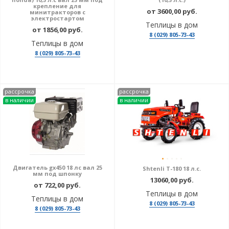
крепление для
от 3600,00 руб.
минитракторов с
электростартом
Теплицы в дом
от 1856,00 руб.
8 (029) 805-73-43
Теплицы в дом
8 (029) 805-73-43
рассрочка
рассрочка
в наличии
в наличии
Двигатель gx450 18 лс вал 25
Shtenli T-180 18 л.с.
мм под шпонку
13060,00 руб.
от 722,00 руб.
Теплицы в дом
Теплицы в дом
8 (029) 805-73-43
8 (029) 805-73-43