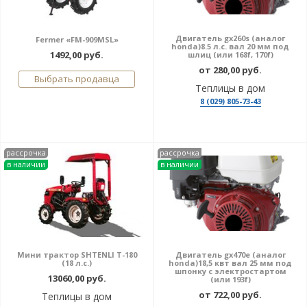
Двигатель gx260s (аналог
Fermer «FM-909MSL»
honda)8.5 л.с. вал 20 мм под
1492,00 руб.
шлиц (или 168f, 170f)
от 280,00 руб.
Выбрать продавца
Теплицы в дом
8 (029) 805-73-43
рассрочка
рассрочка
в наличии
в наличии
Мини трактор SHTENLI T-180
Двигатель gx470е (аналог
(18 л.с.)
honda)18,5 квт вал 25 мм под
шпонку с электростартом
13060,00 руб.
(или 193f)
от 722,00 руб.
Теплицы в дом