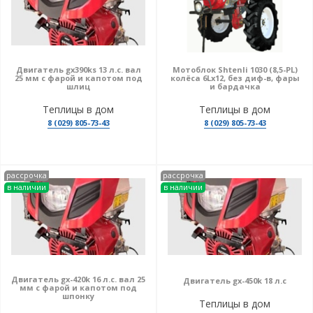
Двигатель gx390ks 13 л.с. вал
Мотоблок Shtenli 1030 (8,5-PL)
25 мм с фарой и капотом под
колёса 6Lх12, без диф-в, фары
шлиц
и бардачка
Теплицы в дом
Теплицы в дом
8 (029) 805-73-43
8 (029) 805-73-43
рассрочка
рассрочка
в наличии
в наличии
Двигатель gx-420k 16 л.с. вал 25
Двигатель gx-450k 18 л.с
мм с фарой и капотом под
шпонку
Теплицы в дом