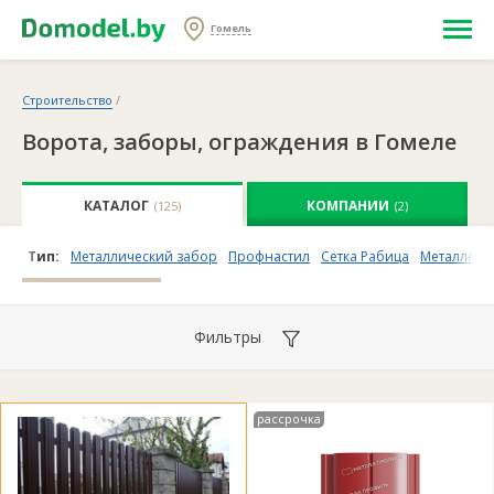
Гомель
Строительство
/
Ворота, заборы, ограждения в Гомеле
КАТАЛОГ
КОМПАНИИ
(125)
(2)
Тип:
Металлический забор
Профнастил
Сетка Рабица
Металлошт
Фильтры
рассрочка