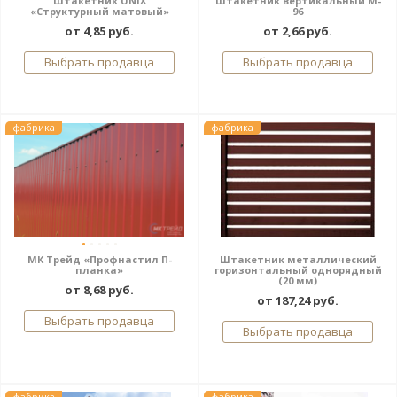
Штакетник UNIX
Штакетник вертикальный M-
«Структурный матовый»
96
от 4,85 руб.
от 2,66 руб.
Выбрать продавца
Выбрать продавца
фабрика
фабрика
МК Трейд «Профнастил П-
Штакетник металлический
планка»
горизонтальный однорядный
(20 мм)
от 8,68 руб.
от 187,24 руб.
Выбрать продавца
Выбрать продавца
фабрика
фабрика