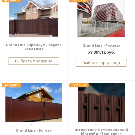
Grand Line «Премиум» ворота
Grand Line «Protect»
откатные
от 391,12 руб.
Выбрать продавца
Выбрать продавца
фабрика
фабрика
Штакетник металлический
Grand Line «Эстет»
МКтрейд «Трапеция»