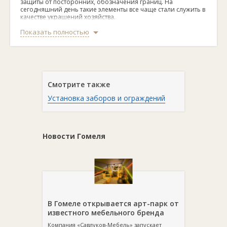
защиты от посторонних, обозначения границ. На
сегодняшний день такие элементы все чаще стали служить в
качестве украшений хозяйства.
Показать полностью
Забооры могут быть изготовлены из металла или
древесины. Бывают и кирпичные, и бетонные виды
ограждений. Последние в основном используют для
промышленных и государственных объектов. А более
эстетичные варианты - это кованые ограды, деревянные
аккуратные заборчики и прочее.
Смотрите также
У нас в каталоге можно выбрать самые разные ворота,
заборы и ограждения, на любой вкус. Необходимые
Установка заборов и ограждений
контактные данные продавца будут указаны в описании.
Новости Гомеля
В Гомеле открывается арт-парк от
известного мебельного бренда
Компания «Савлуков-Мебель» запускает