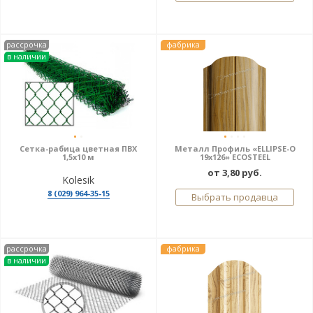
рассрочка
фабрика
в наличии
Сетка-рабица цветная ПВХ
Металл Профиль «ELLIPSE-O
1,5x10 м
19х126» ECOSTEEL
от 3,80 руб.
Kolesik
8 (029) 964-35-15
Выбрать продавца
рассрочка
фабрика
в наличии