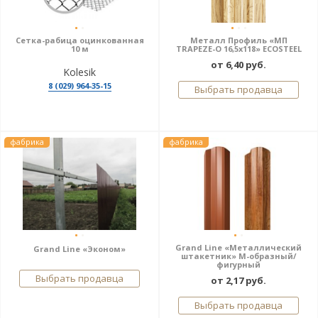
Сетка-рабица оцинкованная
Металл Профиль «МП
10 м
TRAPEZE-O 16,5х118» ECOSTEEL
от 6,40 руб.
Kolesik
8 (029) 964-35-15
Выбрать продавца
фабрика
фабрика
Grand Line «Металлический
Grand Line «Эконом»
штакетник» М-образный/
фигурный
Выбрать продавца
от 2,17 руб.
Выбрать продавца