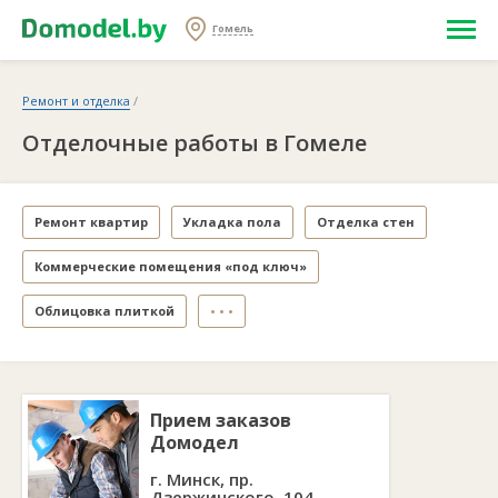
Гомель
Ремонт и отделка
/
Отделочные работы в Гомеле
Ремонт квартир
Укладка пола
Отделка стен
Коммерческие помещения «под ключ»
Облицовка плиткой
• • •
Прием заказов
Домодел
г. Минск, пр.
Дзержинского, 104