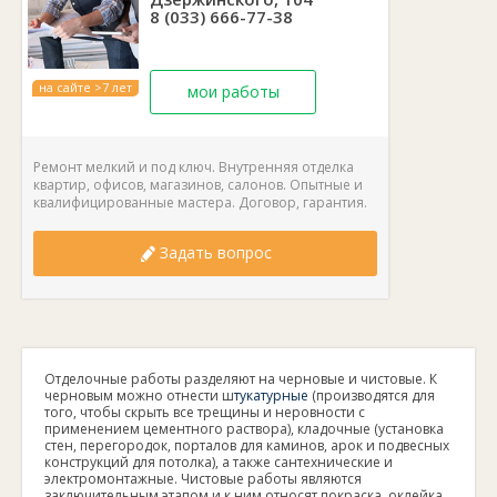
8 (033) 666-77-38
на сайте >7 лет
мои работы
Ремонт мелкий и под ключ. Внутренняя отделка
квартир, офисов, магазинов, салонов. Опытные и
квалифицированные мастера. Договор, гарантия.
Задать вопрос
Отделочные работы разделяют на черновые и чистовые. К
черновым можно отнести ш
тукатурные
(
производятся для
того, чтобы скрыть все трещины и неровности с
применением цементного раствора), к
ладочные (установка
стен, перегородок, порталов для каминов, арок и подвесных
конструкций для потолка), а также с
антехнические и
электромонтажные. Чистовые работы являются
заключительным этапом и к ним относят
покраска, оклейка