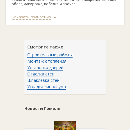
обоев, лакировка, побелка и прочее.
В нашем каталоге представлен широкий выбор различных
Показать полностью
компаний, которые готовы выполнить отделочные работы.
Цены, контактная информация и отзывы клиентов
представлены в описании.
Смотрите также
Строительные работы
Монтаж отопления
Установка дверей
Отделка стен
Шпаклевка стен
Укладка линолеума
Новости Гомеля