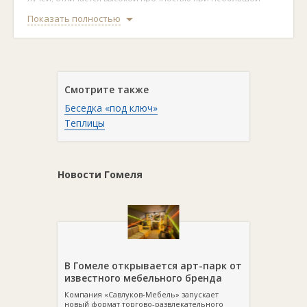
ширине.
Показать полностью
Листы поликарбоната могут принимать другую форму,
необходимую для сооружения теплиц, парников. При
помощи этого материала можно сделать арки, круги, скаты.
Теплицы из поликарбоната можно использовать не один
сезон. Производители гарантируют, что парник прослужить
Смотрите также
от 10 до 25 лет. Его даже не нужно убирать на зиму –
конструкция выдержит порывы ветра, вес снега и наледи.
Беседка «под ключ»
Сегодня можно приобрести монолитный и сотовый
Теплицы
поликарбонат: первый выглядит как единый лист, второй
вид – как будто состоит из сот, как пчелиный улей.
Основными техническими характеристиками листового
материала являются его ширина и длина. Если первый
Новости Гомеля
параметр остается практически неизменным у всех
производителей и составляет 2,1 м, то длина варьирует от 6
до 12 метров.
Ищите
поликарбонат в Гомеле
в каталоге Domodel.by.
В Гомеле открывается арт-парк от
известного мебельного бренда
Компания «Савлуков-Мебель» запускает
новый формат торгово-развлекательного