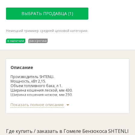
ВЫБРАТЬ ПРОДАВЦА (1)
Немецкий триммер средней ценовой категории.
в наличии
рассрочка
Описание
Производитель SHTENLI.
Мощность, кВт 2,15.
Объем топливного бака, л 1.
Ширина кошения леской, мм 430.
Ширина кошения ножом, мм 230.
Тип двигателя бензиновый 2-тактный.
Вес, кг 4,8.
Показать полное описание
Страна производитель Германия.
Гарантия: 2 года.
ДОСТАВКА ПО РБ.
Где купить / заказать в Гомеле Бензокоса SHTENLI