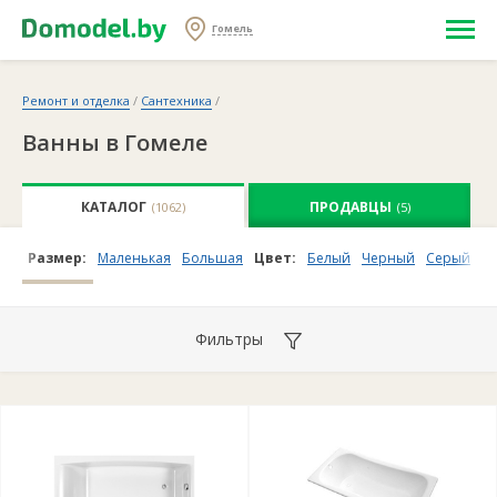
Гомель
Ремонт и отделка
/
Сантехника
/
Ванны в Гомеле
КАТАЛОГ
ПРОДАВЦЫ
(1062)
(5)
Размер:
Маленькая
Большая
Цвет:
Белый
Черный
Серый
П
Фильтры