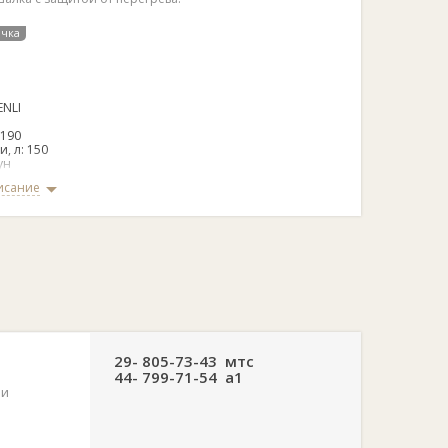
очка
ENLI
 190
, л: 150
ун
исание
й модели:
 1,000 Вт;
венец и шестерни;
в эксплуатации штурвал;
к с пружиной обеспечивает максимально удобное
и барабана под определенным углом;
ного кронштейна можно отрегулировать расстояние oт
ных дисках обеспечивает легкую транспортировку и
ть;
29- 805-73-43 мтс
44- 799-71-54 а1
 защита двигателя от перегрева, электрическая защита
 и
ных и вертикальных потоков воды;
тель нулевого напряжения;
 мм;
а: 70 Дб;