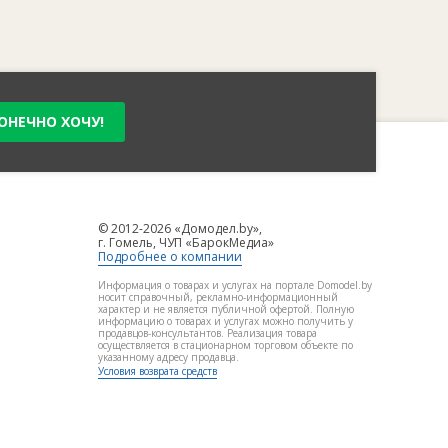
ОНЕЧНО ХОЧУ!
© 2012-2026 «Домодел.by»,
г. Гомель, ЧУП «БарокМедиа»
Подробнее о компании
Информация о товарах и услугах на портале Domodel.by
носит справочный, рекламно-информационный
характер и не является публичной офертой. Полную
информацию о товарах и услугах можно получить у
продавцов-консультантов. Реализация товара
осуществляется в стационарном торговом объекте по
указанному адресу продавца.
Условия возврата средств