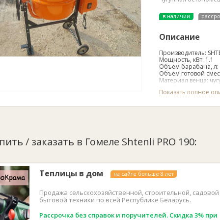
в наличии
расср
Описание
Производитель: SHT
Мощность, кВт: 1.1
Объем барaбана, л:
Объем готовoй смеси
Материал венца: чуг
Гарантия: 2 года.
Показать полное оп
Особенности данно
Мощность двигателя:
Чугунный зубчатый 
Большой и удобный 
пить / заказать в Гомеле Shtenli PRO 190:
Регулировочный дис
положение установк
С помощью раздвиж
прибора дo земли;
Пара колес на сталь
Теплицы в дом
на сайте больше 8 лет
хорошую устойчивос
Двойная изоляция;
Класс защиты IP 44:
Продажа сельскохозяйственной, строительной, садовой
против горизонталь
бытовой техники по всей Республике Беларусь.
Безопасный выключа
Лопасти толщиной 2
Рассрочка без справок и поручителей. Скидка 3% при
Низкий уровень шум