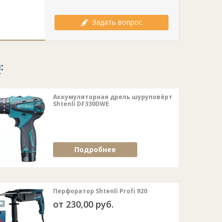
ям ЕС.
ания (SHTENLI™ GMBH Germany)
Задать вопрос
тонной коробке в разобранном виде.
в собраном виде!)
м
:
Аккумуляторная дрель шуруповёрт
Shtenli DF330DWE
Подробнее
Перфоратор Shtenli Profi 920
от 230,00 руб.