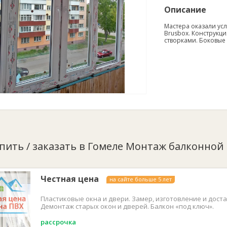
Описание
Мастера оказали ус
Brusbox. Конструкц
створками. Боковые
упить / заказать в Гомеле Монтаж балконной
Честная цена
на сайте больше 5 лет
Пластиковые окна и двери. Замер, изготовление и доста
Демонтаж старых окон и дверей. Балкон «под ключ».
рассрочка