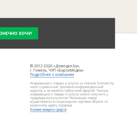
ОНЕЧНО ХОЧУ!
© 2012-2026 «Домодел.by»,
г. Гомель, ЧУП «БарокМедиа»
Подробнее о компании
Информация о товарах и услугах на портале Domodel.by
носит справочный, рекламно-информационный
характер и не является публичной офертой. Полную
информацию о товарах и услугах можно получить у
продавцов-консультантов. Реализация товара
осуществляется в стационарном торговом объекте по
указанному адресу продавца.
Условия возврата средств