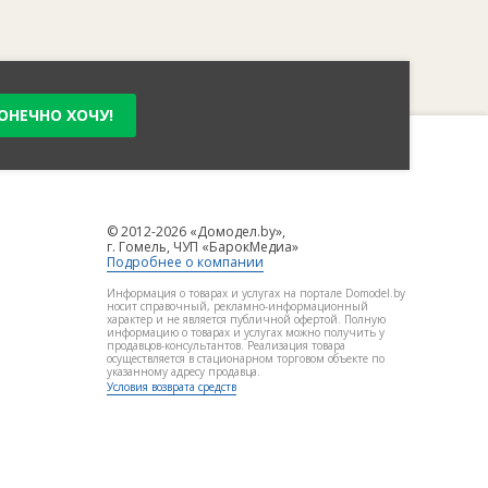
ОНЕЧНО ХОЧУ!
© 2012-2026 «Домодел.by»,
г. Гомель, ЧУП «БарокМедиа»
Подробнее о компании
Информация о товарах и услугах на портале Domodel.by
носит справочный, рекламно-информационный
характер и не является публичной офертой. Полную
информацию о товарах и услугах можно получить у
продавцов-консультантов. Реализация товара
осуществляется в стационарном торговом объекте по
указанному адресу продавца.
Условия возврата средств