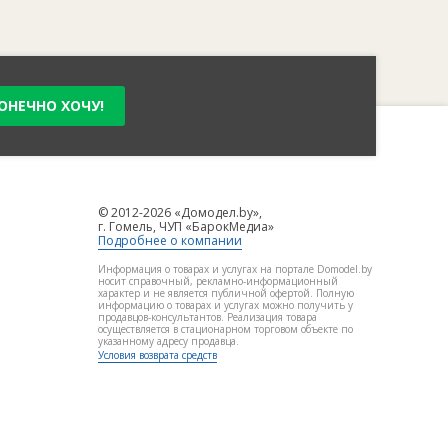
ОНЕЧНО ХОЧУ!
© 2012-2026 «Домодел.by»,
г. Гомель, ЧУП «БарокМедиа»
Подробнее о компании
Информация о товарах и услугах на портале Domodel.by
носит справочный, рекламно-информационный
характер и не является публичной офертой. Полную
информацию о товарах и услугах можно получить у
продавцов-консультантов. Реализация товара
осуществляется в стационарном торговом объекте по
указанному адресу продавца.
Условия возврата средств