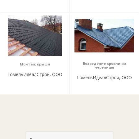
Возведение кровли из
Монтаж крыши
черепицы
ГомельИдеалСтрой, ООО
ГомельИдеалСтрой, ООО