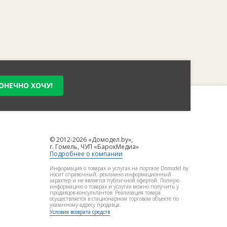
ОНЕЧНО ХОЧУ!
© 2012-2026 «Домодел.by»,
г. Гомель, ЧУП «БарокМедиа»
Подробнее о компании
Информация о товарах и услугах на портале Domodel.by
носит справочный, рекламно-информационный
характер и не является публичной офертой. Полную
информацию о товарах и услугах можно получить у
продавцов-консультантов. Реализация товара
осуществляется в стационарном торговом объекте по
указанному адресу продавца.
Условия возврата средств