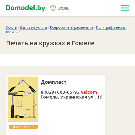
Гомель
Услуги
/
Бытовые услуги
/
Ксерокопия и распечатка
/
Полиграфическая
печать
/
Печать на кружках в Гомеле
Домпласт
8 (029) 603-65-93
Velcom
Гомель, Украинская ул., 19
на сайте >13
лет