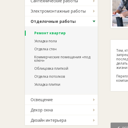
Сантехнические работы
Электромонтажные работы
Отделочные работы
Ремонт квартир
Укладка пола
Отделка стен
Тем, к
запрещ
Коммерческие помещения «под
послед
ключ»
делать
жизни 
Облицовка плиткой
Перепл
Отделка потолков
компан
Укладка плитки
Освещение
Декор окна
Дизайн интерьера