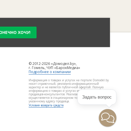
ОНЕЧНО ХОЧУ!
© 2012-2026 «Домодел.by»,
г. Гомель, ЧУП «БарокМедиа»
Подробнее о компании
Информация о товарах и услугах на портале Domodel.by
носит справочный, рекламно-информационный
характер и не является публичной офертой. Полную
информацию о товарах и услугах можно получить у
продавцов-консультантов. Реализация товара
Задать вопрос
осуществляется в стационарном торговом объекте по
указанному адресу продавца.
Условия возврата средств