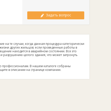
Задать вопрос
ие на те случаи, когда данная процедура категорически
 жизни других жильцов; если проведенные работы в
щение находится в аварийном состоянии. Все это
 и разрушению целого здания, что может затронуть
ко профессионалам. В нашем каталоге собраны
щите в описании на странице компании.