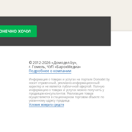
ОНЕЧНО ХОЧУ!
© 2012-2026 «Домодел.by»,
г. Гомель, ЧУП «БарокМедиа»
Подробнее о компании
Информация о товарах и услугах на портале Domodel.by
носит справочный, рекламно-информационный
характер и не является публичной офертой. Полную
информацию о товарах и услугах можно получить у
продавцов-консультантов. Реализация товара
осуществляется в стационарном торговом объекте по
указанному адресу продавца.
Условия возврата средств